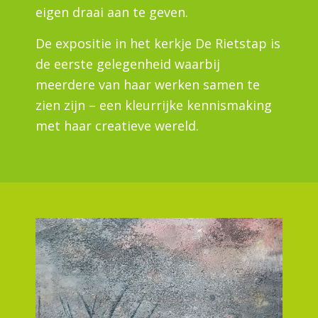
eigen draai aan te geven.
De expositie in het kerkje De Rietstap is
de eerste gelegenheid waarbij
meerdere van haar werken samen te
zien zijn – een kleurrijke kennismaking
met haar creatieve wereld.