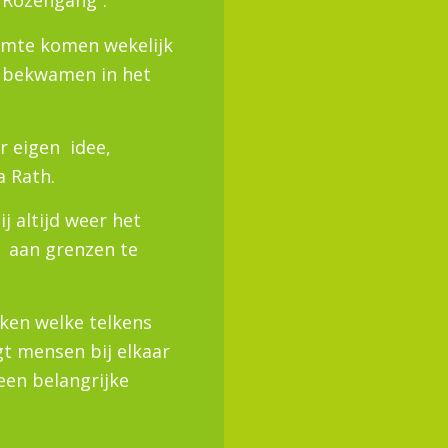
e Rozengang”.
uimte komen wekelijk
 bekwamen in het
ar eigen idee,
a Rath.
j altijd weer het
 aan grenzen te
rken welke telkens
gt mensen bij elkaar
een belangrijke