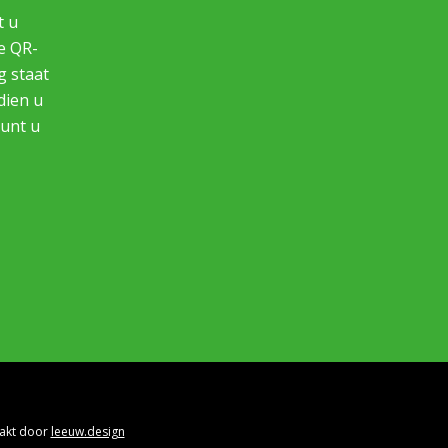
t u
e QR-
g staat
dien u
kunt u
aakt door
leeuw.design