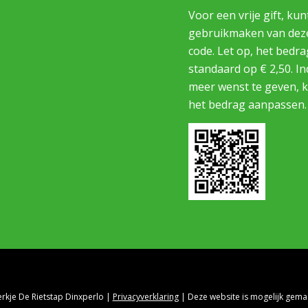
Voor een vrije gift, kun
gebruikmaken van dez
code. Let op, het bedra
standaard op € 2,50. In
meer wenst te geven, 
het bedrag aanpassen.
rkje De Rietstap Dinxperlo |
Privacyverklaring
| Deze website is mogelijk gem