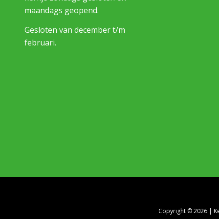
maandags geopend.
Gesloten van december t/m
februari.
Copyright © 2026 | Ke