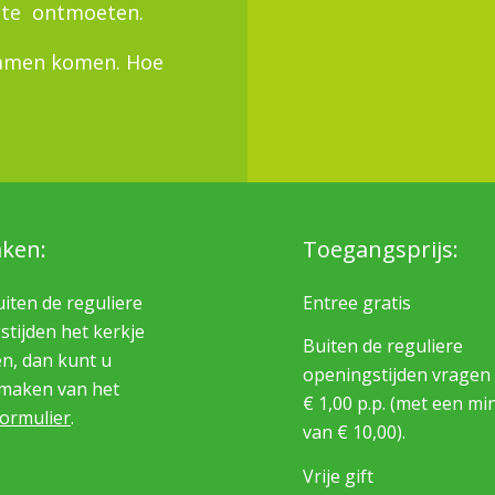
it te ontmoeten.
 samen komen. Hoe
aken:
Toegangsprijs:
uiten de reguliere
Entree gratis
tijden het kerkje
Buiten de reguliere
n, dan kunt u
openingstijden vragen 
maken van het
€ 1,00 p.p. (met een m
formulier
.
van € 10,00).
Vrije gift